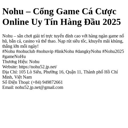
Nohu – Cổng Game Cá Cược
Online Uy Tín Hàng Đầu 2025
Nohu – sân chơi giải trí trực tuyến đỉnh cao với hàng ngàn game nổ
hũ, bắn cá, casino và thể thao. Nạp rút siêu tốc, khuyến mãi khủng,
thắng lớn mỗi ngày!
#Nohu #nohuclub #nohuvip #linkNohu #dangkyNohu #Nohu2025
#gameNoHu
Thương Hiệu: Nohu
Website: https://nohu52.jp.net/
Địa Chỉ: 105 Lò Siêu, Phường 16, Quận 11, Thành phố Hồ Chí
Minh, Việt Nam
Số Điện Thoại: (+84) 949872661
Email: nohu52.jp.net@gmail.com